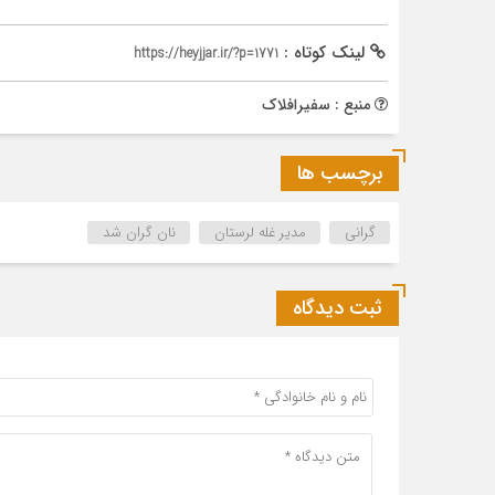
لینک کوتاه :
https://heyjjar.ir/?p=1771
منبع : سفیرافلاک
برچسب ها
گرانی
مدیر غله لرستان
نان گران شد
ثبت دیدگاه