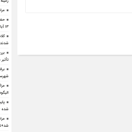
زمینه
مرا
حضو
۱۳ آبان +تصویر
کلا
شدند
برر
تأثیر 
شهرست
مرا
الیگو
پای
شده 
مرا
شد+تص