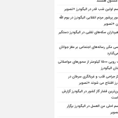
 مسئول هستند
سم اولین شب قدر در الیگودرز +تصویر
ر پرشور مردم انقلابی الیگودرز در یوم الله
هبرداران سکه‌های تقلبی در الیگودرز دستگیر
سی مکرر رسانه‌های اجتماعی بر مغز جوانان
می‌گذارد
برف روبی ۱۵۰۰ کیلومتر از محور‌های مواصلاتی
ان الیگودرز
کز جراحی قلب و غربالگری سرطان در
درز افتتاح می شوند +تصویر
ین‌ترین فشار گاز کشور در الیگودرز گزارش
است
سم احلی من العسل در الیگودرز برگزار
ویر