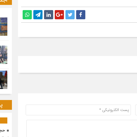
اجت
پر
حجا