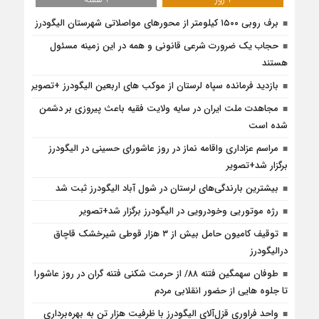
برف روبی ۱۵۰۰ کیلومتر از محور‌های مواصلاتی شهرستان الیگودرز
حجاب یک ضرورت شرعی قانونی و همه در این زمینه مسئول
هستند
بازدید فرمانده سپاه لرستان از موکب های اربعین الیگودرز +تصویر
مجاهدت ملت ایران در سایه ولایت فقیه باعث پیروزی بر دشمن
شده است
مراسم عزاداری واقامه نماز در روز عاشورای حسینی در الیگودرز
برگزار شد+تصویر
بیشترین بارندگی‌های لرستان در شول آباد الیگودرز ثبت شد
رژه موتوریی وخودرویی در الیگودرز برگزار شد+تصویر
توقیف کامیون حامل بیش از ۳ هزار قوطی شیرخشک قاچاق
درالیگودرز
طوفان سهمگین فتنه ۸۸/ از حرمت شکنی فتنه گران در روز عاشورا
تا جلوه هایی از حضور انقلابی مردم
واحد فراوری قزل‌آلای الیگودرز با ظرفیت هزار تن به بهره‌برداری