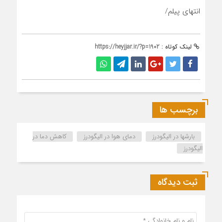
انتهای پیلم/
لینک کوتاه :
https://heyjjar.ir/?p=1902
برچسب ها
بارشها در الیگودرز
دمای هوا در الیگودرز
کاهش دما در
الیگودرز
ثبت دیدگاه