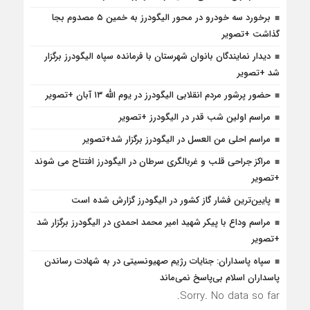
برخورد سه خودرو در محور الیگودرز به خمین ۵ مصدوم بجا
گذاشت +تصویر
دیدار نمایندگان بانوان شهرستان با فرمانده سپاه الیگودرز برگزار
شد +تصویر
حضور پرشور مردم انقلابی الیگودرز در یوم الله ۱۳ آبان +تصویر
مراسم اولین شب قدر در الیگودرز +تصویر
مراسم احلی من العسل در الیگودرز برگزار شد+تصویر
مراکز جراحی قلب و غربالگری سرطان در الیگودرز افتتاح می شوند
+تصویر
پایین‌ترین فشار گاز کشور در الیگودرز گزارش شده است
مراسم وداع با پیکر شهید امیر محمد احمدی در الیگودرز برگزار شد
+تصویر
سپاه پاسداران: جنایات رژیم صهیونسیتی در به شهادت رساندن
پاسداران اسلام بی‌پاسخ نمی‌ماند
Sorry. No data so far.