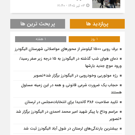
۰۳ تیر ۱۴۰۵ - ۲۱:۴۰
پربازدید ها
پر بحث ترین ها
1 روز
1 هفته
برف روبی ۱۵۰۰ کیلومتر از محور‌های مواصلاتی شهرستان الیگودرز
دمای هوای شب گذشته در الیگودرز به ۱۵ درجه زیر صفر رسید/
ورود موج جدید بارشها
رژه موتوریی وخودرویی در الیگودرز برگزار شد+تصویر
حجاب یک ضرورت شرعی قانونی و همه در این زمینه مسئول
هستند
تایید صلاحیت ۳۸۶ کاندیدا برای انتخابات‌مجلس در لرستان
مراسم وداع با پیکر شهید امیر محمد احمدی در الیگودرز برگزار شد
+تصویر
بیشترین بارندگی‌های لرستان در شول آباد الیگودرز ثبت شد