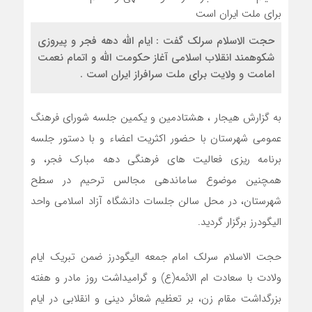
حجت الاسلام سرلک گفت : ایام الله دهه فجر و پیروزی
شکوهمند انقلاب اسلامی آغاز حکومت الله و اتمام نعمت
امامت و ولایت برای ملت سرافراز ایران است .
به گزارش هیجار ، هشتادمین و یکمین جلسه شورای فرهنگ
عمومی شهرستان با حضور اکثریت اعضاء و با دستور جلسه
برنامه ریزی فعالیت های فرهنگی دهه مبارک فجر، و
همچنین موضوع ساماندهی مجالس ترحیم در سطح
شهرستان، در محل سالن جلسات دانشگاه آزاد اسلامی واحد
الیگودرز برگزار گردید.
حجت الاسلام سرلک امام‌ جمعه الیگودرز ضمن تبریک ایام
ولادت با سعادت ام الائمه(ع) و گرامیداشت روز مادر و هفته
بزرگداشت مقام زن، بر تعظیم شعائر دینی و انقلابی در ایام