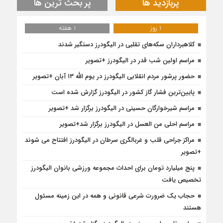
پربازدید ها
پر بحث ترین ها
1 روز
1 هفته
کلاهبرداران سکه‌های تقلبی در الیگودرز دستگیر شدند
مراسم اولین شب قدر در الیگودرز +تصویر
حضور پرشور مردم انقلابی الیگودرز در یوم الله ۱۳ آبان +تصویر
پایین‌ترین فشار گاز کشور در الیگودرز گزارش شده است
مراسم شیرخوارگان حسینی در الیگودرز برگزار شد +تصویر
مراسم احلی من العسل در الیگودرز برگزار شد+تصویر
مراکز جراحی قلب و غربالگری سرطان در الیگودرز افتتاح می شوند
+تصویر
پنج میلیارد تومان برای احداث مجموعه ورزشی بانوان الیگودرز
تخصیص یافت
حجاب یک ضرورت شرعی قانونی و همه در این زمینه مسئول
هستند