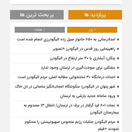
پربازدید ها
پر بحث ترین ها
1 روز
1 هفته
امدادرسانی به ۶۵۰ خانوار سیل زده الیگودرزی انجام شده است
راهپیمایی روز قدس در الیگودرز +تصویر
چکان؛ آبشاری با ۳۰ متر ارتفاع در الیگودرز
مشکلی برای سوخت‌گیری در لرستان وجود ندارد
احداث درمانگاه ۳۰ تختخوابی مطالبه اصلی مردم الیگودرز است
شهر پنهان در الیگودرز؛ سکونتگاه اعجاب‌انگیز ساسانی در دل خاک
ورود سامانه جدید بارشی به لرستان
نجات ۶۰۱ فرد گرفتار در برف در لرستان/ انتقال ۱۳ مصدوم به
بیمارستان الیگودرز
مردم الیگودرز جنایات رژیم منحوس صهیونیستی را محکوم
نمودند +فیلم