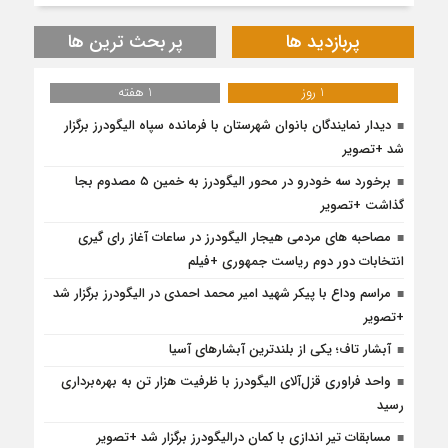
پربازدید ها
پر بحث ترین ها
1 روز
1 هفته
دیدار نمایندگان بانوان شهرستان با فرمانده سپاه الیگودرز برگزار
شد +تصویر
برخورد سه خودرو در محور الیگودرز به خمین ۵ مصدوم بجا
گذاشت +تصویر
مصاحبه های مردمی هیجار الیگودرز در ساعات آغاز رای گیری
انتخابات دور دوم ریاست جمهوری +فیلم
مراسم وداع با پیکر شهید امیر محمد احمدی در الیگودرز برگزار شد
+تصویر
آبشار تاف؛ یکی از بلندترین آبشارهای آسیا
واحد فراوری قزل‌آلای الیگودرز با ظرفیت هزار تن به بهره‌برداری
رسید
مسابقات تیر اندازی با کمان درالیگودرز برگزار شد +تصویر