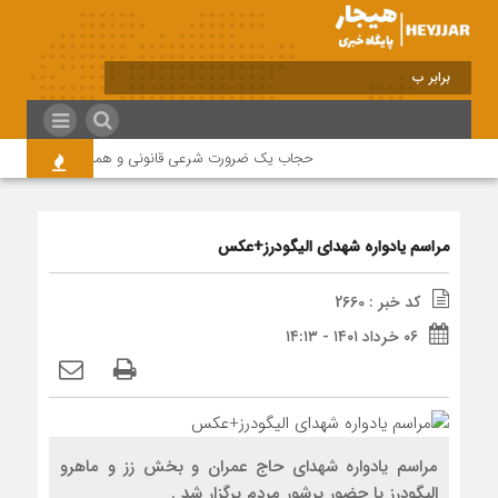
برابر با : Friday - 7 August - 2026
حجاب یک ضرورت شرعی قانونی و همه در این زمینه مس
مراسم یادواره شهدای الیگودرز+عکس
کد خبر : 2660
۰۶ خرداد ۱۴۰۱ - ۱۴:۱۳
مراسم یادواره شهدای حاج عمران و بخش زز و ماهرو
الیگودرز با حضور پرشور مردم برگزار شد .