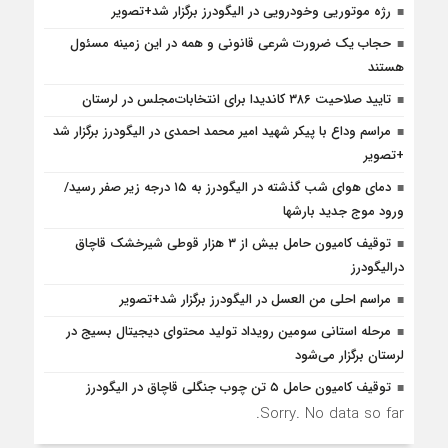
رژه موتوریی وخودرویی در الیگودرز برگزار شد+تصویر
حجاب یک ضرورت شرعی قانونی و همه در این زمینه مسئول
هستند
تایید صلاحیت ۳۸۶ کاندیدا برای انتخابات‌مجلس در لرستان
مراسم وداع با پیکر شهید امیر محمد احمدی در الیگودرز برگزار شد
+تصویر
دمای هوای شب گذشته در الیگودرز به ۱۵ درجه زیر صفر رسید/
ورود موج جدید بارشها
توقیف کامیون حامل بیش از ۳ هزار قوطی شیرخشک قاچاق
درالیگودرز
مراسم احلی من العسل در الیگودرز برگزار شد+تصویر
مرحله استانی سومین رویداد تولید محتوای دیجیتال بسیج در
لرستان برگزار می‌شود
توقیف کامیون حامل ۵ تن چوب جنگلی قاچاق در الیگودرز
Sorry. No data so far.