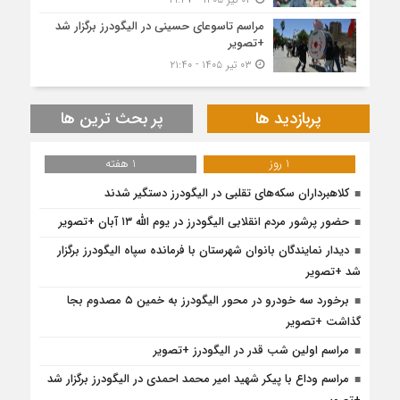
مراسم تاسوعای حسینی در الیگودرز برگزار شد
+تصویر
۰۳ تیر ۱۴۰۵ - ۲۱:۴۰
پربازدید ها
پر بحث ترین ها
1 روز
1 هفته
کلاهبرداران سکه‌های تقلبی در الیگودرز دستگیر شدند
حضور پرشور مردم انقلابی الیگودرز در یوم الله ۱۳ آبان +تصویر
دیدار نمایندگان بانوان شهرستان با فرمانده سپاه الیگودرز برگزار
شد +تصویر
برخورد سه خودرو در محور الیگودرز به خمین ۵ مصدوم بجا
گذاشت +تصویر
مراسم اولین شب قدر در الیگودرز +تصویر
مراسم وداع با پیکر شهید امیر محمد احمدی در الیگودرز برگزار شد