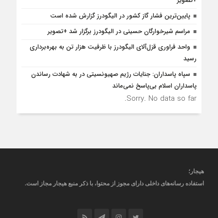
+تصویر
پایین‌ترین فشار گاز کشور در الیگودرز گزارش شده است
مراسم شیرخوارگان حسینی در الیگودرز برگزار شد +تصویر
واحد فراوری قزل‌آلای الیگودرز با ظرفیت هزار تن به بهره‌برداری
رسید
سپاه پاسداران: جنایات رژیم صهیونسیتی در به شهادت رساندن
پاسداران اسلام بی‌پاسخ نمی‌ماند
Sorry. No data so far.
هیجار
؛
استفاده رسانه‌های داخلی دارای مجوز از محتوا، با ذکر منبع
هیجار
مجاز است
.