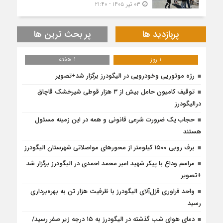
۰۳ تیر ۱۴۰۵ - ۲۱:۴۰
پربازدید ها
پر بحث ترین ها
1 روز
1 هفته
رژه موتوریی وخودرویی در الیگودرز برگزار شد+تصویر
توقیف کامیون حامل بیش از ۳ هزار قوطی شیرخشک قاچاق
درالیگودرز
حجاب یک ضرورت شرعی قانونی و همه در این زمینه مسئول
هستند
برف روبی ۱۵۰۰ کیلومتر از محور‌های مواصلاتی شهرستان الیگودرز
مراسم وداع با پیکر شهید امیر محمد احمدی در الیگودرز برگزار شد
+تصویر
واحد فراوری قزل‌آلای الیگودرز با ظرفیت هزار تن به بهره‌برداری
رسید
دمای هوای شب گذشته در الیگودرز به ۱۵ درجه زیر صفر رسید/