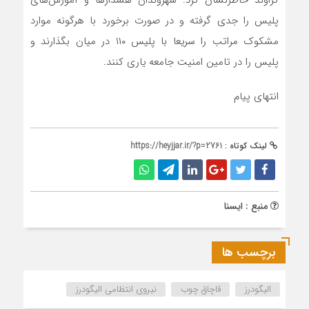
پلیس را جدی گرفته و در صورت برخورد با هرگونه موارد
مشکوک مراتب را سریعا با پلیس ۱۱۰ در میان بگذارند و
پلیس را در تامین امنیت جامعه یاری کنند.
انتهای پیام
لینک کوتاه :
https://heyjjar.ir/?p=2761
منبع : ایسنا
برچسب ها
الیگودرز
قاچاق چوب
نیروی انتظامی الیگودرز