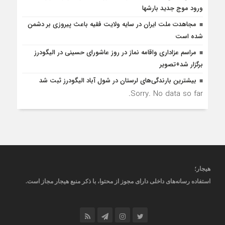
ورود موج جدید بارشها
مجاهدت ملت ایران در سایه ولایت فقیه باعث پیروزی بر دشمن
شده است
مراسم عزاداری واقامه نماز در روز عاشورای حسینی در الیگودرز
برگزار شد+تصویر
بیشترین بارندگی‌های لرستان در شول آباد الیگودرز ثبت شد
Sorry. No data so far.
هیجار
؛
استفاده رسانه‌های داخلی دارای مجوز از محتوا، با ذکر منبع
هیجار
مجاز است
.