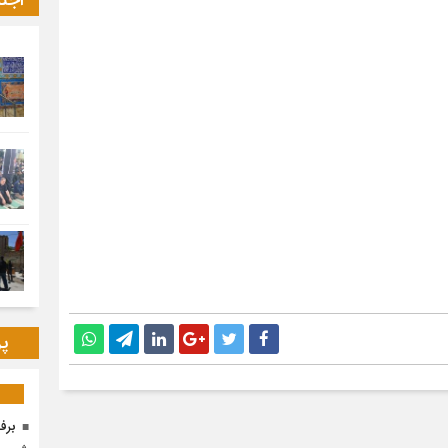
اجت
پر