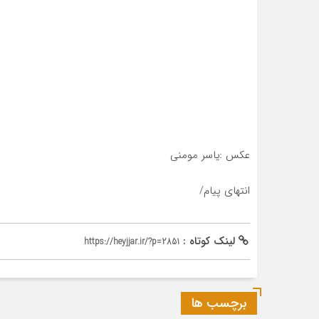
عکس :یاسر مومنی
انتهای پیام/
لینک کوتاه :
https://heyjjar.ir/?p=2851
برچسب ها