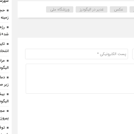
شهرست
عکس
غدیر در الیگودرز
ورزشگاه ملی
حجا
زمینه
رژه
شد+تص
انتخا
مرا
الیگود
زیر ص
بیش
الیگو
مجا
پیروز