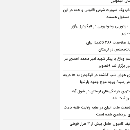
ان الیگودرز
ب یک ضرورت شرعی قانونی و همه در این
 مسئول هستند
 موتوریی وخودرویی در الیگودرز برگزار
ویر
تایید صلاحیت ۳۸۶ کاندیدا برای
بات‌مجلس در لرستان
سم وداع با پیکر شهید امیر محمد احمدی در
رز برگزار شد +تصویر
دمای هوای شب گذشته در الیگودرز به ۱۵ درجه
فر رسید/ ورود موج جدید بارشها
ترین بارندگی‌های لرستان در شول آباد
درز ثبت شد
هدت ملت ایران در سایه ولایت فقیه باعث
ی بر دشمن شده است
توقیف کامیون حامل بیش از ۳ هزار قوطی