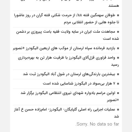
هستند
طوفان سهمگین فتنه ۸۸/ از حرمت شکنی فتنه گران در روز عاشورا
تا جلوه هایی از حضور انقلابی مردم
مجاهدت ملت ایران در سایه ولایت فقیه باعث پیروزی بر دشمن
شده است
بازدید فرمانده سپاه لرستان از موکب های اربعین الیگودرز +تصویر
واحد فراوری قزل‌آلای الیگودرز با ظرفیت هزار تن به بهره‌برداری
رسید
بیشترین بارندگی‌های لرستان در شول آباد الیگودرز ثبت شد
۷ هزار بی‌سواد در الیگودرز شناسایی شده است
اولین مراسم یادواره شهدای نیروی انتظامی الیگودرز برگزار شد
+تصویر
عملیات اجرایی راه اصلی گلپایگان- الیگودرز- امام‌زاده حسن ع آغاز
شد
Sorry. No data so far.