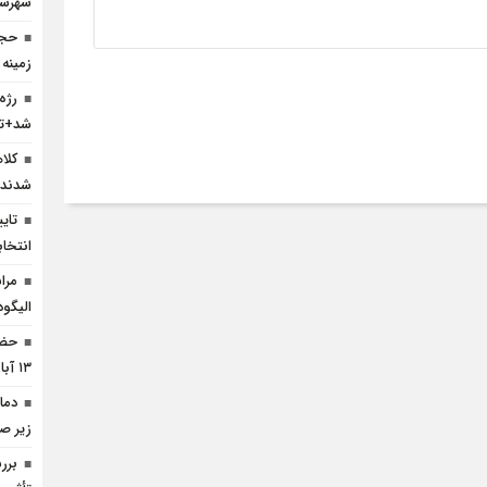
شهرست
حجا
زمینه
رژه
شد+تص
کلا
شدند
انتخا
مرا
الیگود
حضو
۱۳ آبان +تصویر
زیر ص
برر