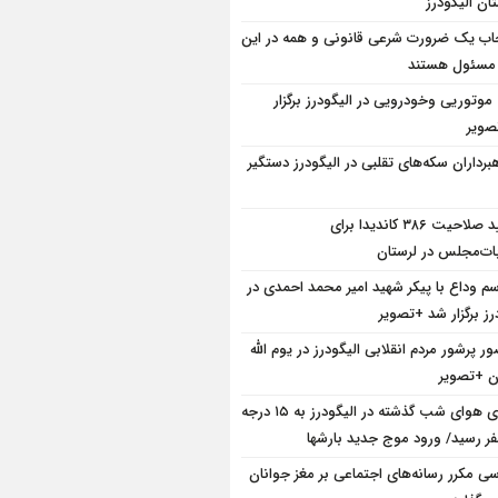
ان الیگودرز
ب یک ضرورت شرعی قانونی و همه در این
 مسئول هستند
 موتوریی وخودرویی در الیگودرز برگزار
ویر
هبرداران سکه‌های تقلبی در الیگودرز دستگیر
تایید صلاحیت ۳۸۶ کاندیدا برای
بات‌مجلس در لرستان
سم وداع با پیکر شهید امیر محمد احمدی در
رز برگزار شد +تصویر
ر پرشور مردم انقلابی الیگودرز در یوم الله
دمای هوای شب گذشته در الیگودرز به ۱۵ درجه
فر رسید/ ورود موج جدید بارشها
سی مکرر رسانه‌های اجتماعی بر مغز جوانان