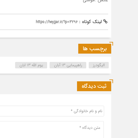
لینک کوتاه :
https://heyjjar.ir/?p=3296
برچسب ها
الیگودرز
راهپیمایی 13 آبان
یوم الله 13 ابان
ثبت دیدگاه