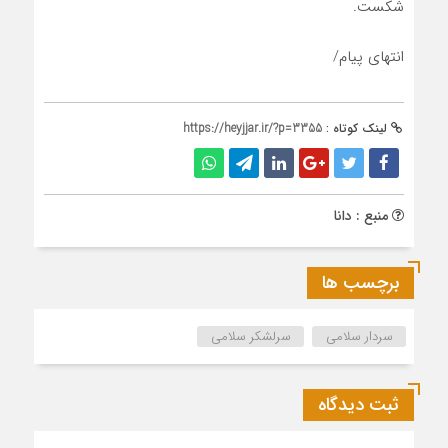
شکست.
انتهای پیام/
لینک کوتاه :
https://heyjjar.ir/?p=3355
منبع : دانا
برچسب ها
سردار سلامی
سرلشکر سلامی
ثبت دیدگاه