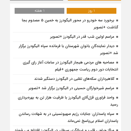
1 روز
1 هفته
برخورد سه خودرو در محور الیگودرز به خمین ۵ مصدوم بجا
گذاشت +تصویر
مراسم اولین شب قدر در الیگودرز +تصویر
دیدار نمایندگان بانوان شهرستان با فرمانده سپاه الیگودرز برگزار
شد +تصویر
مصاحبه های مردمی هیجار الیگودرز در ساعات آغاز رای گیری
انتخابات دور دوم ریاست جمهوری +فیلم
کلاهبرداران سکه‌های تقلبی در الیگودرز دستگیر شدند
مراسم شیرخوارگان حسینی در الیگودرز برگزار شد +تصویر
واحد فراوری قزل‌آلای الیگودرز با ظرفیت هزار تن به بهره‌برداری
رسید
سپاه پاسداران: جنایات رژیم صهیونسیتی در به شهادت رساندن
پاسداران اسلام بی‌پاسخ نمی‌ماند
مراکز جراحی قلب و غربالگری سرطان در الیگودرز افتتاح می شوند