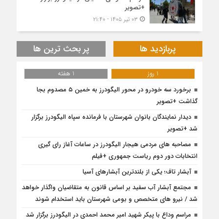
+تصویر
۰۳ تیر ۱۴۰۵ - ۲۱:۴۰
پربازدید ها
پر بحث ترین ها
1 روز
1 هفته
برخورد سه خودرو در محور الیگودرز به خمین ۵ مصدوم بجا
گذاشت +تصویر
دیدار نمایندگان بانوان شهرستان با فرمانده سپاه الیگودرز برگزار
شد +تصویر
مصاحبه های مردمی هیجار الیگودرز در ساعات آغاز رای گیری
انتخابات دور دوم ریاست جمهوری +فیلم
آبشار تاف؛ یکی از بلندترین آبشارهای آسیا
مجتمع آبشار آب سفید بر اساس قانون به متقاضیان واگذار خواهد
شد / نیرو های متخصص و بومی شهرستان باید استخدام شوند
مراسم وداع با پیکر شهید امیر محمد احمدی در الیگودرز برگزار شد