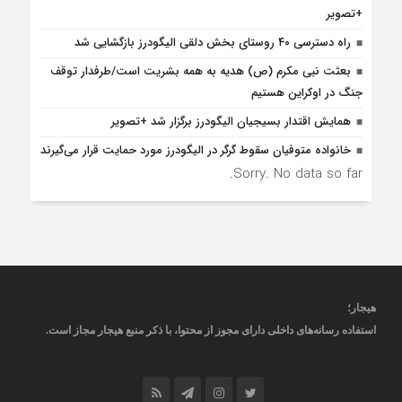
+تصویر
راه دسترسی ۴۰ روستای بخش دلقی الیگودرز بازگشایی شد
بعثت نبی مکرم (ص) هدیه به همه بشریت است/طرفدار توقف
جنگ در اوکراین هستیم
همایش اقتدار بسیجیان الیگودرز برگزار شد +تصویر
خانواده متوفیان سقوط گرگر در الیگودرز مورد حمایت قرار می‌گیرند
Sorry. No data so far.
هیجار
؛
استفاده رسانه‌های داخلی دارای مجوز از محتوا، با ذکر منبع
هیجار
مجاز است
.