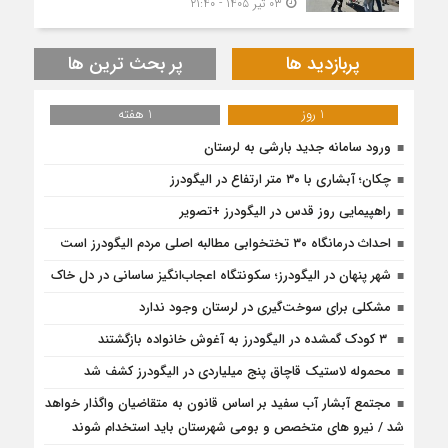
۰۳ تیر ۱۴۰۵ - ۲۱:۴۰
پربازدید ها
پر بحث ترین ها
1 روز
1 هفته
ورود سامانه جدید بارشی به لرستان
چکان؛ آبشاری با ۳۰ متر ارتفاع در الیگودرز
راهپیمایی روز قدس در الیگودرز +تصویر
احداث درمانگاه ۳۰ تختخوابی مطالبه اصلی مردم الیگودرز است
شهر پنهان در الیگودرز؛ سکونتگاه اعجاب‌انگیز ساسانی در دل خاک
مشکلی برای سوخت‌گیری در لرستان وجود ندارد
۳ کودک گمشده در الیگودرز به آغوش خانواده بازگشتند
محموله لاستیک قاچاق پنج میلیاردی در الیگودرز کشف شد
مجتمع آبشار آب سفید بر اساس قانون به متقاضیان واگذار خواهد
شد / نیرو های متخصص و بومی شهرستان باید استخدام شوند