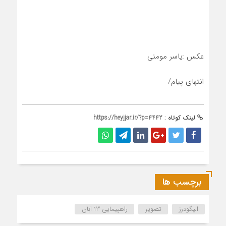
عکس :یاسر مومنی
انتهای پیام/
لینک کوتاه :
https://heyjjar.ir/?p=4442
برچسب ها
الیگودرز
تصویر
راهپیمایی 13 ابان