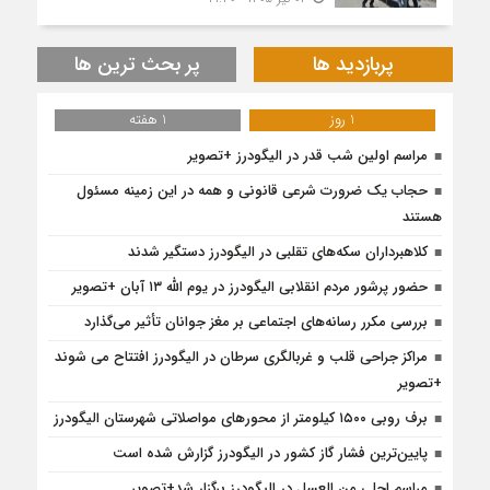
پربازدید ها
پر بحث ترین ها
1 روز
1 هفته
مراسم اولین شب قدر در الیگودرز +تصویر
حجاب یک ضرورت شرعی قانونی و همه در این زمینه مسئول
هستند
کلاهبرداران سکه‌های تقلبی در الیگودرز دستگیر شدند
حضور پرشور مردم انقلابی الیگودرز در یوم الله ۱۳ آبان +تصویر
بررسی مکرر رسانه‌های اجتماعی بر مغز جوانان تأثیر می‌گذارد
مراکز جراحی قلب و غربالگری سرطان در الیگودرز افتتاح می شوند
+تصویر
برف روبی ۱۵۰۰ کیلومتر از محور‌های مواصلاتی شهرستان الیگودرز
پایین‌ترین فشار گاز کشور در الیگودرز گزارش شده است
مراسم احلی من العسل در الیگودرز برگزار شد+تصویر