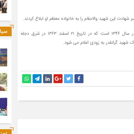
شهادت این شهید والامقام را به خانواده معظم او ابلاغ کردند.
سیا
طاهری با بیان اینکه شهید “یوسف سرلک” متولد یکم آذر سال ۱۳۴۶ است که در تاریخ ۲۱ اسفند ۱۳۶۳ در شرق دجله
ک شهید گرانقدر به زودی اعلام می شود.