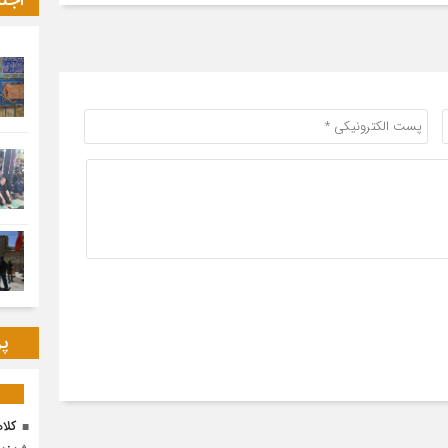
اجت
پر
کلا