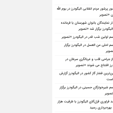
ر پرشور مردم انقلابی الیگودرز در یوم الله
ار نمایندگان بانوان شهرستان با فرمانده
لیگودرز برگزار شد +تصویر
سم اولین شب قدر در الیگودرز +تصویر
سم احلی من العسل در الیگودرز برگزار
ویر
کز جراحی قلب و غربالگری سرطان در
درز افتتاح می شوند +تصویر
ین‌ترین فشار گاز کشور در الیگودرز گزارش
است
سم شیرخوارگان حسینی در الیگودرز برگزار
صویر
د فراوری قزل‌آلای الیگودرز با ظرفیت هزار
بهره‌برداری رسید