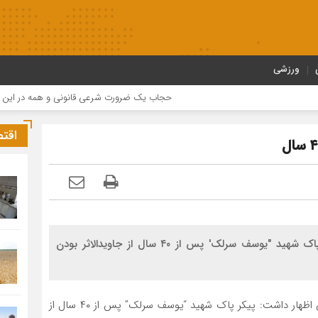
ورزشی
حجاب یک ضرورت شرعی قانونی و همه در این زمینه م
اقت
رییس بنیاد شهید و امور ایثارگران الیگودرز گفت: پیکر پاک شهید "یوسف سرلک' پس از ۴۰ سال از جاویدالاثر بودن
به گزارش هیجار ،محسن طاهری امشب در جمع خبرنگاران اظهار داشت: پیکر پاک شهید “یوسف سرلک” پس از ۴۰ سال از