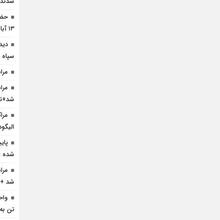
شدند
حضو
۱۳ آبان +تصویر
دید
سپاه ا
مرا
مرا
شد+تص
مرا
الیگو
پای
شده 
مرا
شد +ت
واح
تن به 