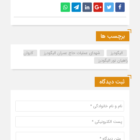
برچسب ها
الیگودرز
شهدای عملیات حاج عمران الیگودرز
کاروان
راهیان نور الیگودرز
ثبت دیدگاه