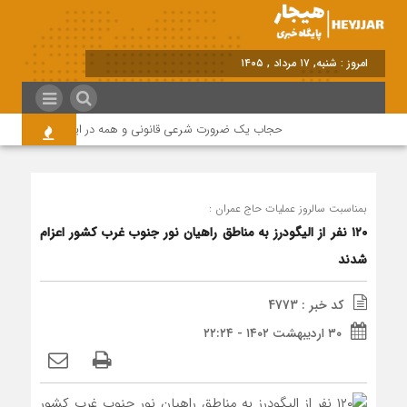
امروز : شنبه, ۱۷ مرداد , ۱۴۰۵
حجاب یک ضرورت شرعی قانونی و همه در این زمینه مسئول ه
بمناسبت سالروز عملیات حاج عمران :
۱۲۰ نفر از الیگودرز به مناطق راهیان نور جنوب غرب کشور اعزام
شدند
کد خبر : 4773
۳۰ اردیبهشت ۱۴۰۲ - ۲۲:۲۴