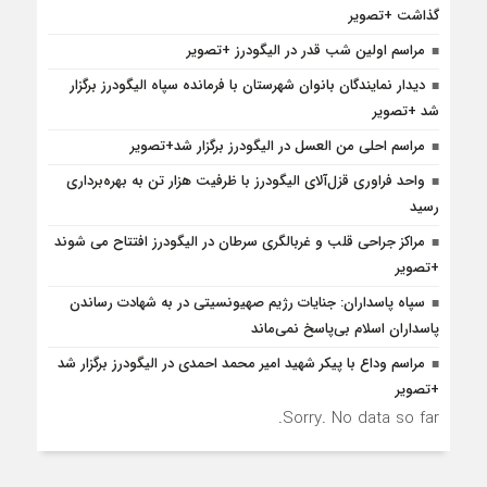
گذاشت +تصویر
مراسم اولین شب قدر در الیگودرز +تصویر
دیدار نمایندگان بانوان شهرستان با فرمانده سپاه الیگودرز برگزار
شد +تصویر
مراسم احلی من العسل در الیگودرز برگزار شد+تصویر
واحد فراوری قزل‌آلای الیگودرز با ظرفیت هزار تن به بهره‌برداری
رسید
مراکز جراحی قلب و غربالگری سرطان در الیگودرز افتتاح می شوند
+تصویر
سپاه پاسداران: جنایات رژیم صهیونسیتی در به شهادت رساندن
پاسداران اسلام بی‌پاسخ نمی‌ماند
مراسم وداع با پیکر شهید امیر محمد احمدی در الیگودرز برگزار شد
+تصویر
Sorry. No data so far.