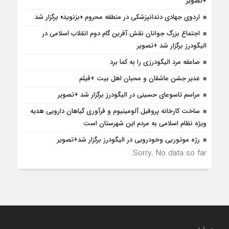
+تصویر
اردوی جهادی دندانپزشکی در منطقه محروم «بزنوید» برگزار شد
اجتماع بزرگ جوانان نقش آفرین گام دوم انقلاب اسلامی در
الیگودرز برگزار شد +تصویر
صاعقه مرد الیگودرزی را به کما برد
غدیر جشن عاشقان و محبان اهل بیت +فیلم
مراسم تاسوعای حسینی در الیگودرز برگزار شد +تصویر
ساخت کارخانه پروفیل آلومینیوم و فرآوری گیاهان دارویی هدیه
ویژه نظام اسلامی به مردم این شهرستان است
رژه موتوریی وخودرویی در الیگودرز برگزار شد+تصویر
Sorry. No data so far.