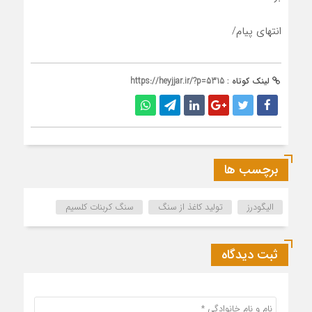
انتهای پیام/
لینک کوتاه :
https://heyjjar.ir/?p=5315
برچسب ها
الیگودرز
تولید کاغذ از سنگ
سنگ کربنات کلسیم
ثبت دیدگاه