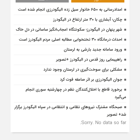
امدادرسانی به ۶۵۰ خانوار سیل زده الیگودرزی انجام شده است
چکان؛ آبشاری با ۳۰ متر ارتفاع در الیگودرز
شهر پنهان در الیگودرز؛ سکونتگاه اعجاب‌انگیز ساسانی در دل خاک
احداث درمانگاه ۳۰ تختخوابی مطالبه اصلی مردم الیگودرز است
ورود سامانه جدید بارشی به لرستان
راهپیمایی روز قدس در الیگودرز +تصویر
مشکلی برای سوخت‌گیری در لرستان وجود ندارد
جوان الیگودرزی بر اثر صاعقه فوت کرد
برخورد قاطع با اخلال‌کنندگان نظم در چهارشنبه سوری انجام
می‌گیرد
صبحگاه مشترک نیروهای نظامی و انتظامی در سپاه الیگودرز برگزار
شد+ تصویر
Sorry. No data so far.