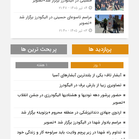
حسینی در الیگودرز برگزار شد+تصویر
۰۴ تیر ۱۴۰۵ - ۲۱:۴۷
مراسم تاسوعای حسینی در الیگودرز برگزار شد
+تصویر
۰۳ تیر ۱۴۰۵ - ۲۱:۴۰
پربازدید ها
پر بحث ترین ها
1 روز
1 هفته
آبشار تاف؛ یکی از بلندترین آبشارهای آسیا
تصاویری زیبا از بارش برف در الیگودرز
حضور پرشور دهه نودیها و هشتادیها الیگودرزی در جشن انقلاب
+تصویر
اردوی جهادی دندانپزشکی در منطقه محروم «بزنوید» برگزار شد
مراسم یادوار شهدا در الیگودرز برگزار شد +تصویر
تداوم راه شهدا در زیر پرچم ولایت باید سرلوحه کار و زندگی خود