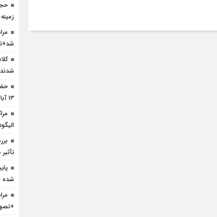
حجا
زمینه
مرا
شد+تص
کلا
شدند
حضو
۱۳ آبان +تصویر
مرا
الیگو
برر
تأثیر 
پای
شده 
مرا
+تصوی