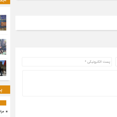
اجت
پر
مرا