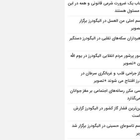
ب یک ضرورت شرعی قانونی و همه در این
 مسئول هستند
سم احلی من العسل در الیگودرز برگزار
ویر
هبرداران سکه‌های تقلبی در الیگودرز دستگیر
ر پرشور مردم انقلابی الیگودرز در یوم الله
کز جراحی قلب و غربالگری سرطان در
درز افتتاح می شوند +تصویر
سی مکرر رسانه‌های اجتماعی بر مغز جوانان
می‌گذارد
ین‌ترین فشار گاز کشور در الیگودرز گزارش
است
سم تاسوعای حسینی در الیگودرز برگزار شد
ر