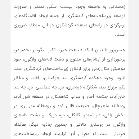
زمستانی به واسطه وجود پیست اسکی تمندر و ضرورت
توسعه زیرساخت‌های گردشگری از جمله ایجاد اقامتگاه‌های
بوم‌گردی در راستای صنعت گردشگری در این منطقه ضروری
است.
حسن‌پور با بیان اینکه طبیعت حیرت‌انگیز الیگودرز بخصوص
برخورداری از آبشارهای متنوع و دشت لاله‌های واژگون، خود
موهبتی مثال‌زدنی برای ارتقای زیرساخت‌های گردشگری است
افزود: وجود دهکده گردشگری سد حوضیان، باغات و مناظر
بکر، مزراع بید، شکارگاه دره‌جری، دریاچه شط‌تمی، دریاچه سد
خان‌آباد، چشمه آسار و سراب شاهمکان در منطقه شول‌آباد،
رودخانه ماهیچال، طبیعت قالی کوه و رودخانه مور زری در
بخش زلقی، غار تمندر، گایکان، دره دورک و دشت لاله‌های
واژگون در روستای دالانی و چندین جاذبه دیگر، هرکدام
ظرفیتی است که معرفی آنها نیازمند ایجاد زیرساخت‌های