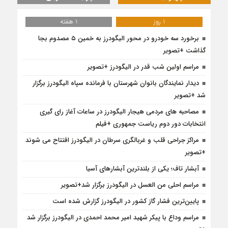
1 روز
1 هفته
برخورد سه خودرو در محور الیگودرز به خمین ۵ مصدوم بجا
گذاشت +تصویر
مراسم اولین شب قدر در الیگودرز +تصویر
دیدار نمایندگان بانوان شهرستان با فرمانده سپاه الیگودرز برگزار
شد +تصویر
مصاحبه های مردمی هیجار الیگودرز در ساعات آغاز رای گیری
انتخابات دور دوم ریاست جمهوری +فیلم
مراکز جراحی قلب و غربالگری سرطان در الیگودرز افتتاح می شوند
+تصویر
آبشار تاف؛ یکی از بلندترین آبشارهای آسیا
مراسم احلی من العسل در الیگودرز برگزار شد+تصویر
پایین‌ترین فشار گاز کشور در الیگودرز گزارش شده است
مراسم وداع با پیکر شهید امیر محمد احمدی در الیگودرز برگزار شد