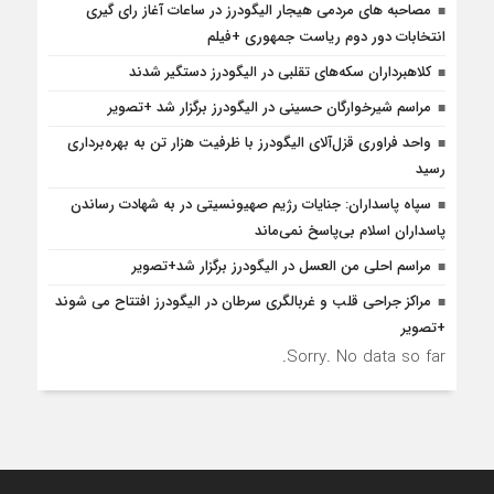
مصاحبه های مردمی هیجار الیگودرز در ساعات آغاز رای گیری
انتخابات دور دوم ریاست جمهوری +فیلم
کلاهبرداران سکه‌های تقلبی در الیگودرز دستگیر شدند
مراسم شیرخوارگان حسینی در الیگودرز برگزار شد +تصویر
واحد فراوری قزل‌آلای الیگودرز با ظرفیت هزار تن به بهره‌برداری
رسید
سپاه پاسداران: جنایات رژیم صهیونسیتی در به شهادت رساندن
پاسداران اسلام بی‌پاسخ نمی‌ماند
مراسم احلی من العسل در الیگودرز برگزار شد+تصویر
مراکز جراحی قلب و غربالگری سرطان در الیگودرز افتتاح می شوند
+تصویر
Sorry. No data so far.