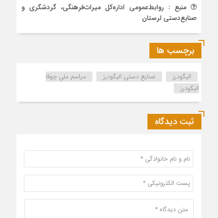
منبع : روابط‌عمومی اداره‌کل میراث‌فرهنگی، گردشگری و
صنایع‌دستی لرستان
برچسب ها
الیگودرز
صنایع دستی الیگودرز
مراسم ملی چوقا
الیگودرز
ثبت دیدگاه