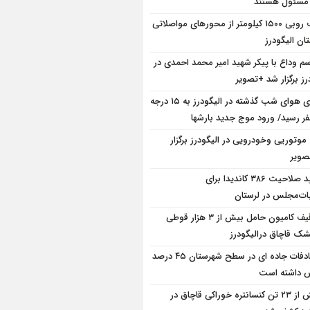
 مسئول هستند
برف روبی ۱۵۰۰ کیلومتر از محور‌های مواصلاتی
ان الیگودرز
سم وداع با پیکر شهید امیر محمد احمدی در
رز برگزار شد +تصویر
دمای هوای شب گذشته در الیگودرز به ۱۵ درجه
فر رسید/ ورود موج جدید بارشها
 موتوریی وخودرویی در الیگودرز برگزار
ویر
تایید صلاحیت ۳۸۶ کاندیدا برای
بات‌مجلس در لرستان
توقیف کامیون حامل بیش از ۳ هزار قوطی
ک قاچاق درالیگودرز
تصادفات جاده ای در سطح شهرستان ۴۵ درصد
ش داشته است
بیش از ۲۳ تن کنسانتره خوراکی قاچاق در