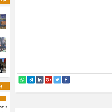
اجت
پر
حجا