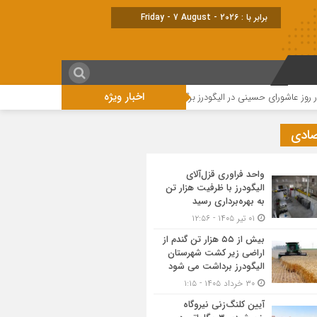
برابر با : Friday - 7 August - 2026
اخبار ویژه
اشورای حسینی در الیگودرز برگزار شد+تصویر
مراسم تاسوعای حسینی در الیگودرز ب
صادی
واحد فراوری قزل‌آلای
الیگودرز با ظرفیت هزار تن
به بهره‌برداری رسید
۰۱ تیر ۱۴۰۵ - ۱۲:۵۶
بیش از ۵۵ هزار تن گندم از
اراضی زیر کشت شهرستان
الیگودرز برداشت می شود
۳۰ خرداد ۱۴۰۵ - ۱:۱۵
آیین کلنگ‌زنی نیروگاه