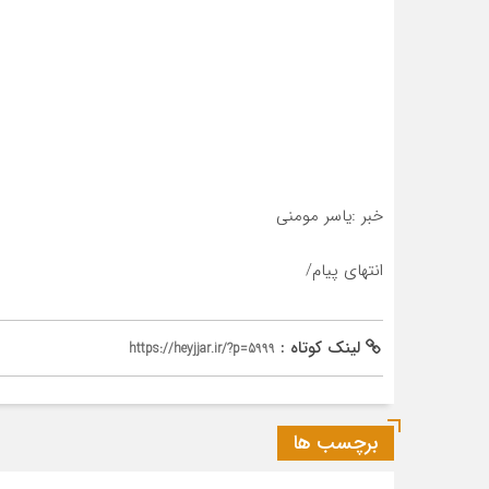
خبر :یاسر مومنی
انتهای پیام/
لینک کوتاه :
https://heyjjar.ir/?p=5999
برچسب ها