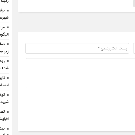
زمینه
شهرست
مرا
الیگود
زیر ص
رژه
شد+تص
انتخا
شیرخش
افزای