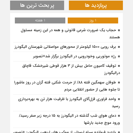
پربازدید ها
پر بحث ترین ها
1 روز
1 هفته
حجاب یک ضرورت شرعی قانونی و همه در این زمینه مسئول
هستند
برف روبی ۱۵۰۰ کیلومتر از محور‌های مواصلاتی شهرستان الیگودرز
رژه موتوریی وخودرویی در الیگودرز برگزار شد+تصویر
توقیف کامیون حامل بیش از ۳ هزار قوطی شیرخشک قاچاق
درالیگودرز
طوفان سهمگین فتنه ۸۸/ از حرمت شکنی فتنه گران در روز عاشورا
تا جلوه هایی از حضور انقلابی مردم
واحد فراوری قزل‌آلای الیگودرز با ظرفیت هزار تن به بهره‌برداری
رسید
دمای هوای شب گذشته در الیگودرز به ۱۵ درجه زیر صفر رسید/
ورود موج جدید بارشها
بازدید فرمانده سپاه لرستان از موکب های اربعین الیگودرز +تصویر