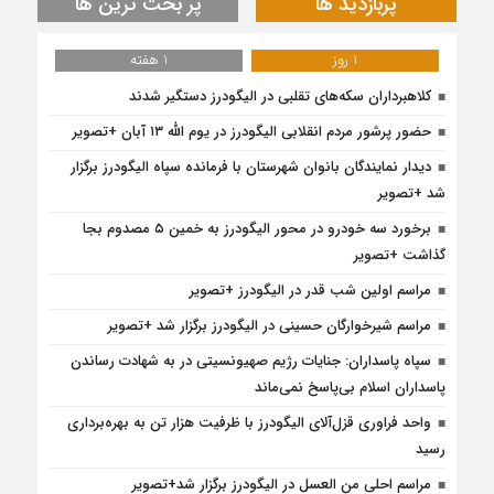
پربازدید ها
پر بحث ترین ها
1 روز
1 هفته
کلاهبرداران سکه‌های تقلبی در الیگودرز دستگیر شدند
حضور پرشور مردم انقلابی الیگودرز در یوم الله ۱۳ آبان +تصویر
دیدار نمایندگان بانوان شهرستان با فرمانده سپاه الیگودرز برگزار
شد +تصویر
برخورد سه خودرو در محور الیگودرز به خمین ۵ مصدوم بجا
گذاشت +تصویر
مراسم اولین شب قدر در الیگودرز +تصویر
مراسم شیرخوارگان حسینی در الیگودرز برگزار شد +تصویر
سپاه پاسداران: جنایات رژیم صهیونسیتی در به شهادت رساندن
پاسداران اسلام بی‌پاسخ نمی‌ماند
واحد فراوری قزل‌آلای الیگودرز با ظرفیت هزار تن به بهره‌برداری
رسید
مراسم احلی من العسل در الیگودرز برگزار شد+تصویر