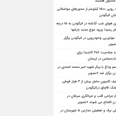
 مسئول هستند
برف روبی ۱۵۰۰ کیلومتر از محور‌های مواصلاتی
ان الیگودرز
دمای هوای شب گذشته در الیگودرز به ۱۵ درجه
فر رسید/ ورود موج جدید بارشها
 موتوریی وخودرویی در الیگودرز برگزار
ویر
تایید صلاحیت ۳۸۶ کاندیدا برای
بات‌مجلس در لرستان
سم وداع با پیکر شهید امیر محمد احمدی در
رز برگزار شد +تصویر
توقیف کامیون حامل بیش از ۳ هزار قوطی
ک قاچاق درالیگودرز
کز جراحی قلب و غربالگری سرطان در
درز افتتاح می شوند +تصویر
بارش برف و تعطیلی مدارس ۵ شهرستان در