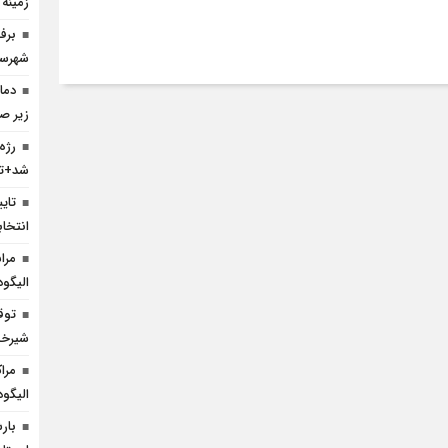
زمینه
شهرست
زیر ص
رژه
شد+تص
انتخا
مرا
الیگود
شیرخش
مرا
الیگو