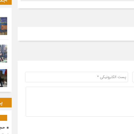
اجت
پر
حجا