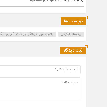
لینک کوتاه :
https://heyjjar.ir/?p=7681
برچسب ها
روز معلم الیگودرز
یادواره شهای فرهنگیان و دانش آموزی الیگو
ثبت دیدگاه