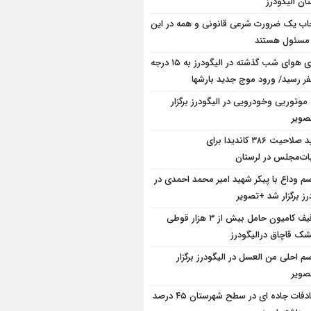
ان الیگودرز
ب یک ضرورت شرعی قانونی و همه در این
 مسئول هستند
دمای هوای شب گذشته در الیگودرز به ۱۵ درجه
فر رسید/ ورود موج جدید بارشها
 موتوریی وخودرویی در الیگودرز برگزار
ویر
تایید صلاحیت ۳۸۶ کاندیدا برای
بات‌مجلس در لرستان
سم وداع با پیکر شهید امیر محمد احمدی در
رز برگزار شد +تصویر
توقیف کامیون حامل بیش از ۳ هزار قوطی
ک قاچاق درالیگودرز
سم احلی من العسل در الیگودرز برگزار
ویر
تصادفات جاده ای در سطح شهرستان ۴۵ درصد