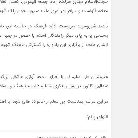
حجت‌الاسلام مهدی سرلک، امام‌ جمعه الیگودرز، گفت: انقل
معظم آنهاست و سرافرازی امروز ملت مدیون خون پاک شه
ناهید شهروسوند سرپرست اداره فرهنگ در حاشیه این یا
بسیجی پا به پای دیگر رزمندگان اسلام با حضور در جبهه ها
ایشان هدف از برگزاری این یادواره را گسترش فرهنگ شهید 
هنرمندان علی سلیمانی با اجرای قطعه آوازی عاشقی بزرگ
عبدالهی کانون پرورش و فکری شماره ۲ اداره فرهنگ و ارشاد اسلامی الیگودرز در این یادواره به اجرای برنامه پرداختند.
در این مراسم بمناسبت روز معلم از خانواده های شهدا با اهدا
انتهای پیام/