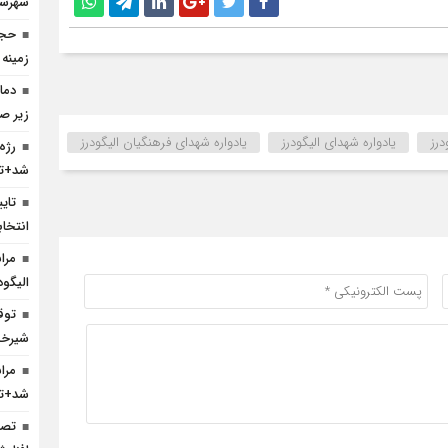
شهرست
حجا
زمینه
زیر ص
درز
یادواره شهدای الیگودرز
یادواره شهدای فرهنگیان الیگودرز
رژه
شد+تص
انتخا
مرا
الیگود
شیرخش
مرا
شد+تص