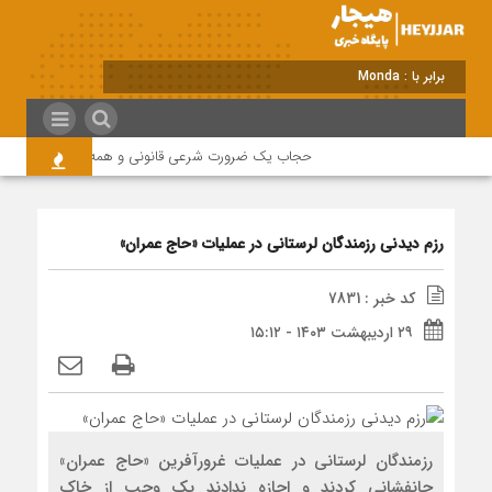
برابر با : Monday - 10 August - 2026
حجاب یک ضرورت شرعی قانونی و همه در این زمینه مسئ
رزم دیدنی رزمندگان لرستانی در عملیات «حاج عمران»
کد خبر : 7831
۲۹ اردیبهشت ۱۴۰۳ - ۱۵:۱۲
رزمندگان لرستانی در عملیات غرورآفرین «حاج عمران»
جانفشانی کردند و اجازه ندادند یک وجب از خاک