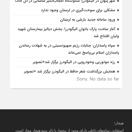
شهر پنهان در الیگودرز؛ سکونتگاه اعجاب‌انگیز ساسانی در دل خاک
مشکلی برای سوخت‌گیری در لرستان وجود ندارد
ورود سامانه جدید بارشی به لرستان
آغاز ساخت پارک بانوان الیگودرز/ بخش دیالیز بیمارستان شهید
ولیان افتتاح ‌شد
سپاه پاسداران: جنایات رژیم صهیونسیتی در به شهادت رساندن
پاسداران اسلام بی‌پاسخ نمی‌ماند
رژه موتوریی وخودرویی در الیگودرز برگزار شد+تصویر
همایش بزرگداشت شعر حافظ در الیگودرز برگزار شد +تصویر
Sorry. No data so far.
هیجار
؛
استفاده رسانه‌های داخلی دارای مجوز از محتوا، با ذکر منبع
هیجار
مجاز است
.