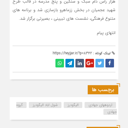
هزار راس دام سبک و سنگین و پنج مدرسه در قالب طرح
شهید عجمیان در بخش ززماهرو بازسازی شد و برنامه های
متنوع فرهنگی، نشست های تبیینی ، بصیرتی برگزار شد.
انتهای پیام
لینک کوتاه :
https://heyjjar.ir/?p=8342
برچسب ها
اردوههای جهادی
الیگودرز
شول اباد الیگودرز
گروه
جهادی