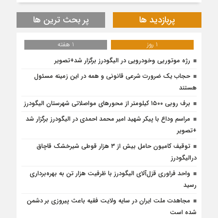
پربازدید ها
پر بحث ترین ها
1 روز
1 هفته
رژه موتوریی وخودرویی در الیگودرز برگزار شد+تصویر
حجاب یک ضرورت شرعی قانونی و همه در این زمینه مسئول
هستند
برف روبی ۱۵۰۰ کیلومتر از محور‌های مواصلاتی شهرستان الیگودرز
مراسم وداع با پیکر شهید امیر محمد احمدی در الیگودرز برگزار شد
+تصویر
توقیف کامیون حامل بیش از ۳ هزار قوطی شیرخشک قاچاق
درالیگودرز
واحد فراوری قزل‌آلای الیگودرز با ظرفیت هزار تن به بهره‌برداری
رسید
مجاهدت ملت ایران در سایه ولایت فقیه باعث پیروزی بر دشمن
شده است