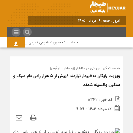
امروز : جمعه, ۱۶ مرداد , ۱۴۰۵
حجاب یک ضرورت شرعی قانونی و همه در این زمینه
به همت گروه جهادی در مناطق ززو ماهرو الیگودرز:
ویزیت رایگان ۵۰۰بیمار نیازمند /بیش از ۵ هزار راس دام سبک و
سنگین واکسینه شدند
کد خبر : 8342
۰۲ مرداد ۱۴۰۳ - ۹:۵۹