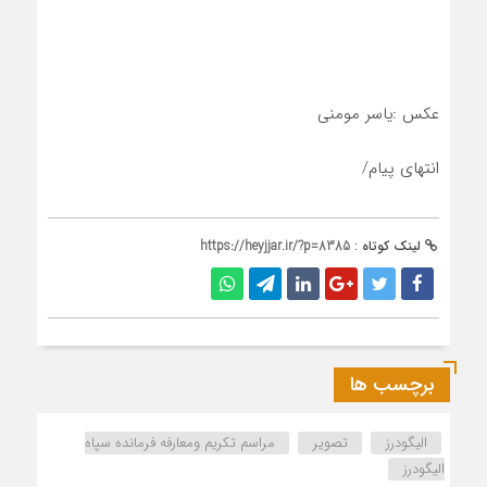
عکس :یاسر مومنی
انتهای پیام/
لینک کوتاه :
https://heyjjar.ir/?p=8385
برچسب ها
الیگودرز
تصویر
مراسم تکریم ومعارفه فرمانده سپاه
الیگودرز