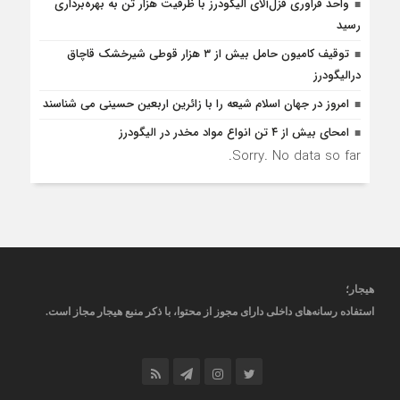
واحد فراوری قزل‌آلای الیگودرز با ظرفیت هزار تن به بهره‌برداری
رسید
توقیف کامیون حامل بیش از ۳ هزار قوطی شیرخشک قاچاق
درالیگودرز
امروز در جهان اسلام شیعه را با زائرین اربعین حسینی می شناسند
امحای بیش از ۴ تن انواع مواد مخدر در الیگودرز
Sorry. No data so far.
هیجار
؛
استفاده رسانه‌های داخلی دارای مجوز از محتوا، با ذکر منبع
هیجار
مجاز است
.