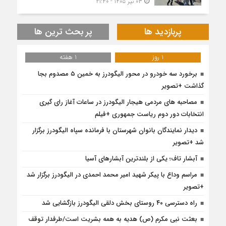
۰۳ تیر ۱۴۰۵ - ۲۱:۴۰
پربازدید ها
پر بحث ترین ها
1 روز
1 هفته
برخورد سه خودرو در محور الیگودرز به خمین ۵ مصدوم بجا
گذاشت +تصویر
مصاحبه های مردمی هیجار الیگودرز در ساعات آغاز رای گیری
انتخابات دور دوم ریاست جمهوری +فیلم
دیدار نمایندگان بانوان شهرستان با فرمانده سپاه الیگودرز برگزار
شد +تصویر
آبشار تاف؛ یکی از بلندترین آبشارهای آسیا
مراسم وداع با پیکر شهید امیر محمد احمدی در الیگودرز برگزار شد
+تصویر
راه دسترسی ۴۰ روستای بخش دلقی الیگودرز بازگشایی شد
بعثت نبی مکرم (ص) هدیه به همه بشریت است/طرفدار توقف