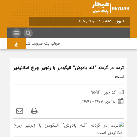
امروز : یکشنبه, ۱۸ مرداد , ۱۴۰۵
حجاب یک ضرورت شرعی قانونی و همه در
تردد در گردنه “گله بادوش” الیگودرز با زنجیر چرخ امکانپذیر
است
کد خبر : 9594
۱۸ دی ۱۴۰۳ - ۱۴:۴۱