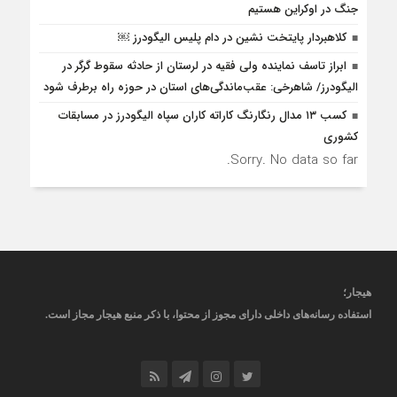
جنگ در اوکراین هستیم
کلاهبردار پایتخت نشین در دام پلیس الیگودرز ￼
ابراز تاسف نماینده ولی فقیه در لرستان از حادثه سقوط گرگر در
الیگودرز/ شاهرخی: عقب‌ماندگی‌های استان در حوزه راه برطرف شود
کسب ۱۳ مدال رنگارنگ کاراته کاران سپاه الیگودرز در مسابقات
کشوری
Sorry. No data so far.
هیجار
؛
استفاده رسانه‌های داخلی دارای مجوز از محتوا، با ذکر منبع
هیجار
مجاز است
.