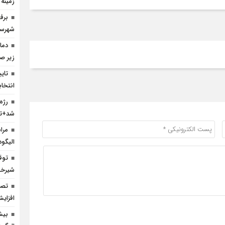
زمینه
شهرست
زیر ص
انتخا
رژه
شد+تص
مرا
الیگود
شیرخش
افزای