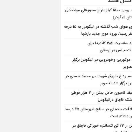
 مسئول هستند
برف روبی ۱۵۰۰ کیلومتر از محور‌های مواصلاتی
ان الیگودرز
دمای هوای شب گذشته در الیگودرز به ۱۵ درجه
فر رسید/ ورود موج جدید بارشها
تایید صلاحیت ۳۸۶ کاندیدا برای
بات‌مجلس در لرستان
 موتوریی وخودرویی در الیگودرز برگزار
ویر
سم وداع با پیکر شهید امیر محمد احمدی در
رز برگزار شد +تصویر
توقیف کامیون حامل بیش از ۳ هزار قوطی
ک قاچاق درالیگودرز
تصادفات جاده ای در سطح شهرستان ۴۵ درصد
ش داشته است
بیش از ۲۳ تن کنسانتره خوراکی قاچاق در