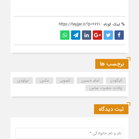
لینک کوتاه :
https://heyjjar.ir/?p=9771
برچسب ها
الیگودرز
امام حسین
تصویر
عکس
مولودی
ولادت حضرت عباس
ثبت دیدگاه