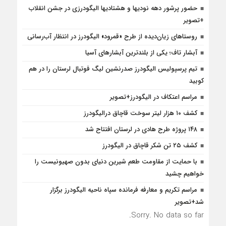
حضور پرشور دهه نودیها و هشتادیها الیگودرزی در جشن انقلاب
+تصویر
روستاهای زیان‌دیده از طرح «قمرود» الیگودرز در انتظار آب‌رسانی
آبشار تاف؛ یکی از بلندترین آبشارهای آسیا
تیم پرسپولیس الیگودرز صدرنشین لیگ فوتبال لرستان را در هم
کوبید
مراسم اعتکاف در الیگودرز+تصویر
کشف ۱۰ هزار لیتر سوخت قاچاق درالیگودرز
۱۴۸ پروژه طرح هادی در لرستان افتتاح شد
کشف ۲۵ تن شکر قاچاق در الیگودرز
با حمایت از مقاومت طعم شیرین دنیای بدون صهیونیست را
خواهیم چشید
مراسم تکریم و معارفه فرمانده سپاه ناحیه الیگودرز برگزار
شد+تصویر
Sorry. No data so far.