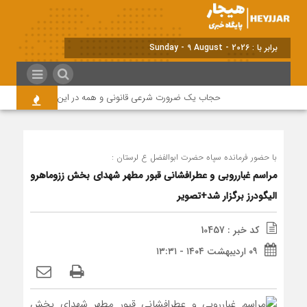
برابر با : Sunday - 9 August - 2026
حجاب یک ضرورت شرعی قانونی و همه در این زمینه مسئول هس
با حضور فرمانده سپاه حضرت ابوالفضل ع لرستان :
مراسم غبارروبی و عطرافشانی قبور مطهر شهدای بخش ززوماهرو
الیگودرز برگزار شد+تصویر
کد خبر : 10457
۰۹ اردیبهشت ۱۴۰۴ - ۱۳:۳۱