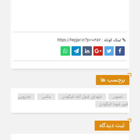
لینک کوتاه :
https://heyjjar.ir/?p=10457
برچسب ها
تصویر
شهدای شول آباد الیگودرز
عکس
غبارروبی
قبور شهدا الیگودرز
ثبت دیدگاه