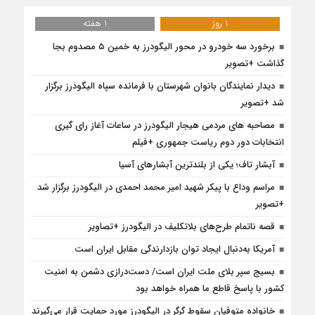
1 روز
1 هفته
برخورد سه خودرو در محور الیگودرز به خمین ۵ مصدوم بجا
گذاشت +تصویر
دیدار نمایندگان بانوان شهرستان با فرمانده سپاه الیگودرز برگزار
شد +تصویر
مصاحبه های مردمی هیجار الیگودرز در ساعات آغاز رای گیری
انتخابات دور دوم ریاست جمهوری +فیلم
آبشار تاف؛ یکی از بلندترین آبشارهای آسیا
مراسم وداع با پیکر شهید امیر محمد احمدی در الیگودرز برگزار شد
+تصویر
قصه ناتمام طرح‌های بلاتکلیف در الیگودرز +تصاویر
آمریکا به‌دنبال ایجاد توان بازدارندگی مقابل ایران است
بسیج سپر بلای ملت ایران است/ دست‌درازی دشمن به امنیت
کشور با پاسخ قاطع ما همراه خواهد بود
خانواده متوفیان سقوط گرگر در الیگودرز مورد حمایت قرار می‌گیرند