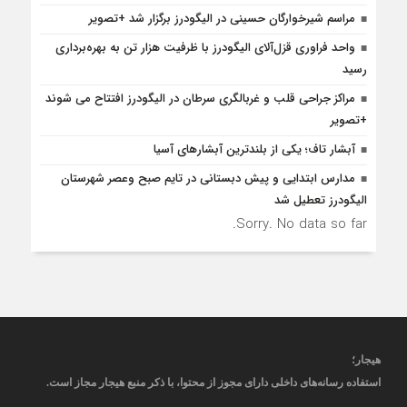
مراسم شیرخوارگان حسینی در الیگودرز برگزار شد +تصویر
واحد فراوری قزل‌آلای الیگودرز با ظرفیت هزار تن به بهره‌برداری
رسید
مراکز جراحی قلب و غربالگری سرطان در الیگودرز افتتاح می شوند
+تصویر
آبشار تاف؛ یکی از بلندترین آبشارهای آسیا
مدارس ابتدایی و پیش دبستانی در تایم صبح وعصر شهرستان
الیگودرز تعطیل شد
Sorry. No data so far.
هیجار
؛
استفاده رسانه‌های داخلی دارای مجوز از محتوا، با ذکر منبع
هیجار
مجاز است
.