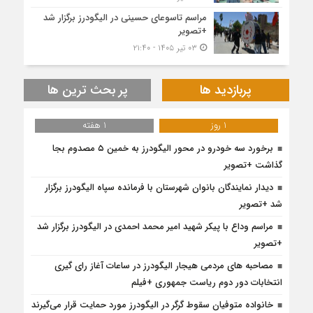
مراسم تاسوعای حسینی در الیگودرز برگزار شد
+تصویر
۰۳ تیر ۱۴۰۵ - ۲۱:۴۰
پربازدید ها
پر بحث ترین ها
1 روز
1 هفته
برخورد سه خودرو در محور الیگودرز به خمین ۵ مصدوم بجا
گذاشت +تصویر
دیدار نمایندگان بانوان شهرستان با فرمانده سپاه الیگودرز برگزار
شد +تصویر
مراسم وداع با پیکر شهید امیر محمد احمدی در الیگودرز برگزار شد
+تصویر
مصاحبه های مردمی هیجار الیگودرز در ساعات آغاز رای گیری
انتخابات دور دوم ریاست جمهوری +فیلم
خانواده متوفیان سقوط گرگر در الیگودرز مورد حمایت قرار می‌گیرند