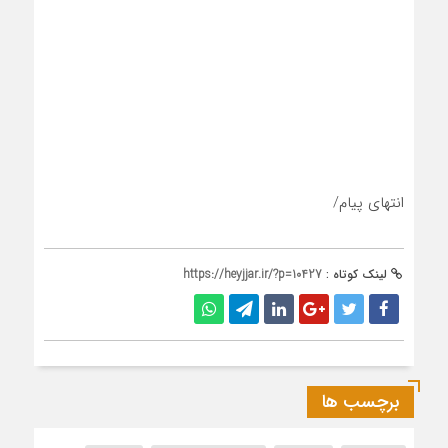
انتهای پیام/
لینک کوتاه :
https://heyjjar.ir/?p=10427
برچسب ها