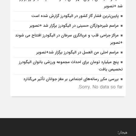
شد +تصویر
پایین‌ترین فشار گاز کشور در الیگودرز گزارش شده است
مراسم شیرخوارگان حسینی در الیگودرز برگزار شد +تصویر
مراکز جراحی قلب و غربالگری سرطان در الیگودرز افتتاح می شوند
+تصویر
مراسم احلی من العسل در الیگودرز برگزار شد+تصویر
پنج میلیارد تومان برای احداث مجموعه ورزشی بانوان الیگودرز
تخصیص یافت
بررسی مکرر رسانه‌های اجتماعی بر مغز جوانان تأثیر می‌گذارد
Sorry. No data so far.
هیجار
؛