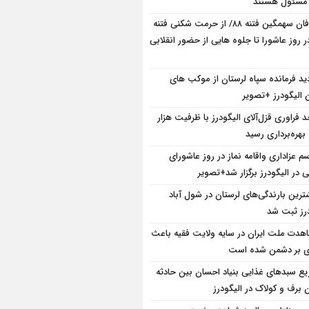
 مسئول هستند
طوفان سهمگین فتنه ۸۸/ از حرمت شکنی فتنه
ر روز عاشورا تا جلوه هایی از حضور انقلابی
دید فرمانده سپاه لرستان از موکب های
 الیگودرز +تصویر
د فراوری قزل‌آلای الیگودرز با ظرفیت هزار
بهره‌برداری رسید
سم عزاداری واقامه نماز در روز عاشورای
در الیگودرز برگزار شد+تصویر
ترین بارندگی‌های لرستان در شول آباد
درز ثبت شد
هدت ملت ایران در سایه ولایت فقیه باعث
ی بر دشمن شده است
یع سبدهای غذایی بنیاد احسان بین حادثه
 برف و کولاک در الیگودرز