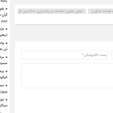
زمینه
 قضائیه الیگودرز
معاون فناوری اطلاعات و برنامه‌ریزی دادگستری کل
گران د
مردم
باز
اربعین
واح
تن به 
مرا
حسینی 
بیش
الیگو
مجا
پیروز
توز
دیدگان