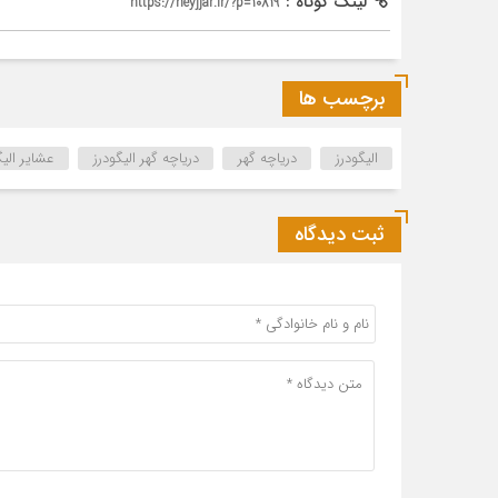
لینک کوتاه :
https://heyjjar.ir/?p=10819
برچسب ها
الیگودرز
دریاچه گهر
دریاچه گهر الیگودرز
عشایر الیگ
ثبت دیدگاه