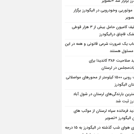
رز برگزار شد +تصویر
 موتوریی وخودرویی در الیگودرز برگزار
ویر
توقیف کامیون حامل بیش از ۳ هزار قوطی
ک قاچاق درالیگودرز
ب یک ضرورت شرعی قانونی و همه در این
 مسئول هستند
تایید صلاحیت ۳۸۶ کاندیدا برای
بات‌مجلس در لرستان
برف روبی ۱۵۰۰ کیلومتر از محور‌های مواصلاتی
ان الیگودرز
ترین بارندگی‌های لرستان در شول آباد
درز ثبت شد
دید فرمانده سپاه لرستان از موکب های
 الیگودرز +تصویر
دمای هوای شب گذشته در الیگودرز به ۱۵ درجه