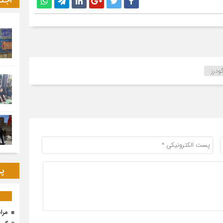
اجت
ودرز
پر
مرا