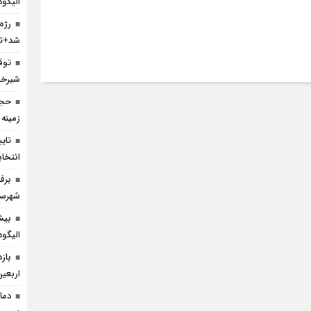
الیگود
رژه
شد+تص
شیرخش
حجا
زمینه
انتخا
شهرست
بیش
الیگو
باز
اربعین