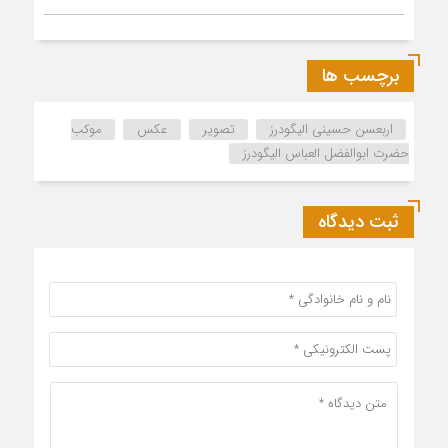
برچسب ها
اربعسن حسینی الیگودرز
تصویر
عکس
موکب
حضرت ابوالفضل العباس الیگودرز
ثبت دیدگاه