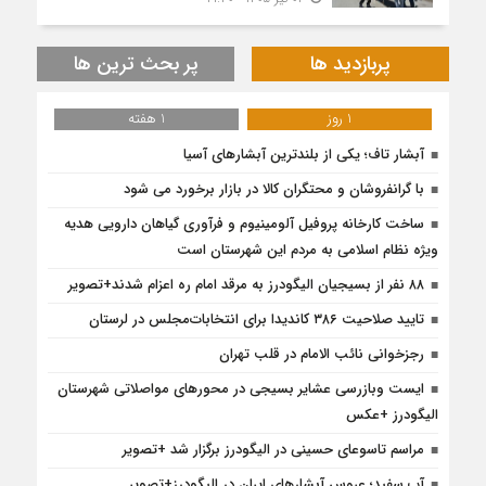
پربازدید ها
پر بحث ترین ها
1 روز
1 هفته
آبشار تاف؛ یکی از بلندترین آبشارهای آسیا
با گرانفروشان و محتگران کالا در بازار برخورد می شود
ساخت کارخانه پروفیل آلومینیوم و فرآوری گیاهان دارویی هدیه
ویژه نظام اسلامی به مردم این شهرستان است
۸۸ نفر از بسیجیان الیگودرز به مرقد امام ره اعزام شدند+تصویر
تایید صلاحیت ۳۸۶ کاندیدا برای انتخابات‌مجلس در لرستان
رجزخوانی نائب الامام در قلب تهران
ایست وبازرسی عشایر بسیجی در محورهای مواصلاتی شهرستان
الیگودرز +عکس
مراسم تاسوعای حسینی در الیگودرز برگزار شد +تصویر
آب سفید؛ عروس آبشارهای ایران در الیگودرز+تصویر