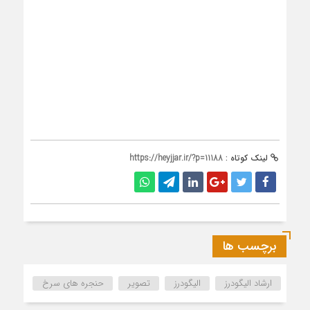
لینک کوتاه :
https://heyjjar.ir/?p=11188
برچسب ها
ارشاد الیگودرز
الیگودرز
تصویر
حنجره های سرخ