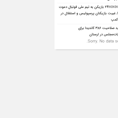
￼￼￼￼۲۴ بازیکن به تیم ملی فوتبال دعوت
 غیبت بازیکنان پرسپولیس و استقلال در
کمپ
تایید صلاحیت ۳۸۶ کاندیدا برای
بات‌مجلس در لرستان
Sorry. No data so