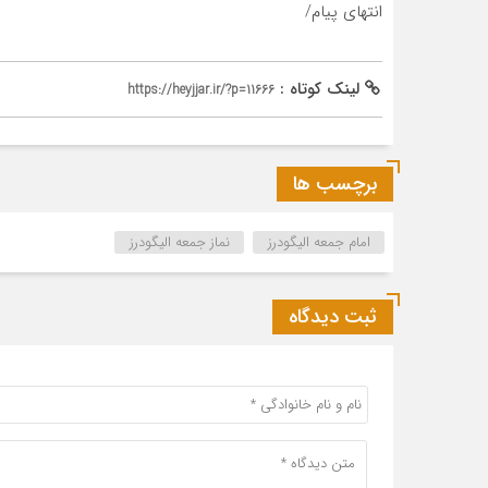
انتهای پیام/
لینک کوتاه :
https://heyjjar.ir/?p=11666
برچسب ها
امام جمعه الیگودرز
نماز جمعه الیگودرز
ثبت دیدگاه