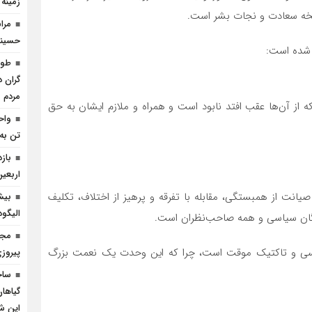
زمینه
خه سعادت و نجات بشر است.
مرا
حسینی 
ل شده است:
گران د
مردم
ه از آن‌ها عقب افتد نابود است و همراه و ملازم ایشان به حق
واح
تن به 
باز
اربعین
یانت از همبستگی، مقابله با تفرقه و پرهیز از اختلاف، تکلیف
بیش
الیگو
بگان سیاسی و همه صاحب‌نظران است.
مجا
یاسی و تاکتیک موقت است، چرا که این وحدت یک نعمت بزرگ
پیروز
ساخ
گیاهان
این ش