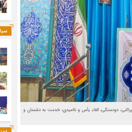
سیا
راکنی، دودستگی، القاء یأس و ناامیدی، خدمت به دشمنان و