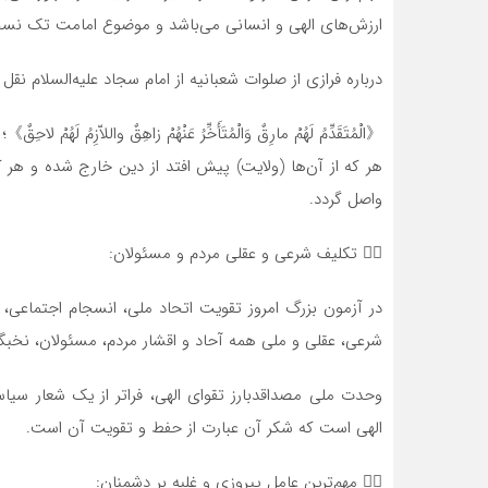
ارزش‌های الهی و انسانی می‌باشد و موضوع امامت تک نس
درباره فرازی از صلوات شعبانیه از امام سجاد علیه‌السلام نق
《الْمُتَقَدِّمُ لَهُمْ مارِقٌ وَالْمُتَأَخِّرُ عَنْهُمْ زاهِقٌ واللاّزِمُ لَهُمْ لاحِقٌ》؛
هر که از آن‌ها (ولایت) پیش افتد از دین خارج شده و هر ک
واصل گردد.
۳⃣ تکلیف شرعی و عقلی مردم و مسئولان:
در آزمون بزرگ امروز تقویت اتحاد ملی، انسجام اجتماعی، ص
شرعی، عقلی و ملی همه آحاد و اقشار مردم، مسئولان، نخ
وحدت ملی مصداقدبارز تقوای الهی، فراتر از یک شعار س
الهی است که شکر آن عبارت از حفط و تقویت آن است.
۴⃣ مهم‌ترین عامل پیروزی و غلبه بر دشمنان: