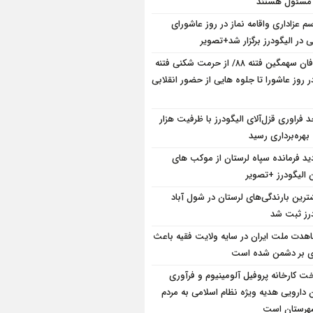
 مسئول هستند
سم عزاداری واقامه نماز در روز عاشورای
در الیگودرز برگزار شد+تصویر
طوفان سهمگین فتنه ۸۸/ از حرمت شکنی فتنه
ر روز عاشورا تا جلوه هایی از حضور انقلابی
د فراوری قزل‌آلای الیگودرز با ظرفیت هزار
بهره‌برداری رسید
دید فرمانده سپاه لرستان از موکب های
 الیگودرز +تصویر
ترین بارندگی‌های لرستان در شول آباد
درز ثبت شد
هدت ملت ایران در سایه ولایت فقیه باعث
ی بر دشمن شده است
ت کارخانه پروفیل آلومینیوم و فرآوری
 دارویی هدیه ویژه نظام اسلامی به مردم
هرستان است