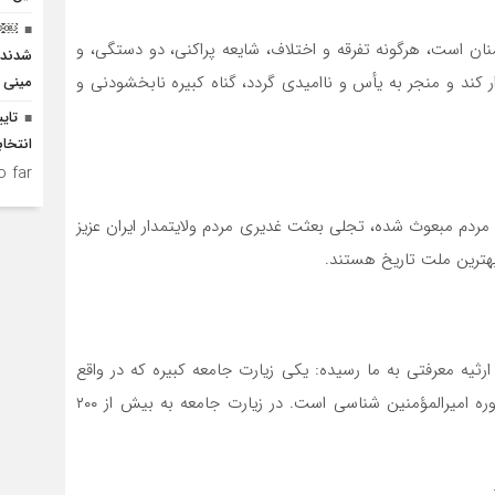
نان است، هرگونه تفرقه و اختلاف، شایعه پراکنی، دو دستگی، و
شدند/
کند و منجر به یأس و ناامیدی گردد، گناه کبیره نابخشودنی و
مینی 
انتخا
 far.
ه ماهه وحدت‌آفرین ملت و حضور شبانه ۹۰ روزه مردم مبعوث شده، تجلی بعثت غدیری مردم ولایتمدار ایران عزیز
 بهترین ملت تاریخ هستند.
ارثیه معرفتی به ما رسیده: یکی زیارت جامعه کبیره که در واقع
دوره امام شناسی است، و دوم زیارت غدیریه که در واقع دوره امیرالمؤمنین شناسی است. در زیارت جامعه به بیش از ۲۰۰