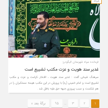
خرداد
فرمانده سپاه شهرستان الیگودرز:
غدیر سند هویت و عزت مکتب تشییع است
سرهنگ شیخی گفت : غدیر سند هویت ، افتخار ،کرامت و عزت و مکتب
تشییع است و امام خمینی (ره) با پرورش در این مکتب هیمنه مستکبران را در
هم شکست و سبب پیروزی جبهه حق علیه باطل شد .
1
2
3
…
95
برگهٔ بعد »