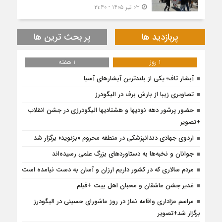
۰۳ تیر ۱۴۰۵ - ۲۱:۴۰
پربازدید ها
پر بحث ترین ها
1 روز
1 هفته
آبشار تاف؛ یکی از بلندترین آبشارهای آسیا
تصاویری زیبا از بارش برف در الیگودرز
حضور پرشور دهه نودیها و هشتادیها الیگودرزی در جشن انقلاب
+تصویر
اردوی جهادی دندانپزشکی در منطقه محروم «بزنوید» برگزار شد
جوانان و نخبه‌ها به دستاوردهای بزرگ علمی رسیده‌اند
مردم سالاری که در کشور داریم ارزان و آسان به دست نیامده است
غدیر جشن عاشقان و محبان اهل بیت +فیلم
مراسم عزاداری واقامه نماز در روز عاشورای حسینی در الیگودرز
برگزار شد+تصویر