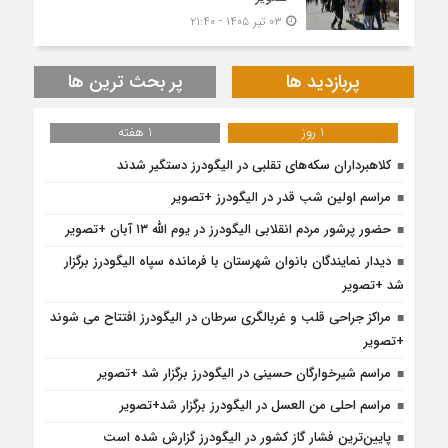
۰۳ تیر ۱۴۰۵ - ۲۱:۴۰
پربازدید ها
پر بحث ترین ها
1 روز
1 هفته
کلاهبرداران سکه‌های تقلبی در الیگودرز دستگیر شدند
مراسم اولین شب قدر در الیگودرز +تصویر
حضور پرشور مردم انقلابی الیگودرز در یوم الله ۱۳ آبان +تصویر
دیدار نمایندگان بانوان شهرستان با فرمانده سپاه الیگودرز برگزار
شد +تصویر
مراکز جراحی قلب و غربالگری سرطان در الیگودرز افتتاح می شوند
+تصویر
مراسم شیرخوارگان حسینی در الیگودرز برگزار شد +تصویر
مراسم احلی من العسل در الیگودرز برگزار شد+تصویر
پایین‌ترین فشار گاز کشور در الیگودرز گزارش شده است