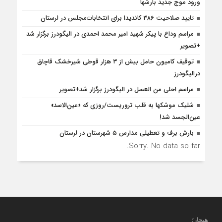
ورود موج جدید بارشها
تایید صلاحیت ۳۸۶ کاندیدا برای انتخابات‌مجلس در لرستان
مراسم وداع با پیکر شهید امیر محمد احمدی در الیگودرز برگزار شد
+تصویر
توقیف کامیون حامل بیش از ۳ هزار قوطی شیرخشک قاچاق
درالیگودرز
مراسم احلی من العسل در الیگودرز برگزار شد+تصویر
شلیک موشکها به قلب تروریست/روزی که «عین‌الاسد»
عین‌الجسد شد!
بارش برف و تعطیلی مدارس ۵ شهرستان در لرستان
Sorry. No data so far.
هیجار
؛