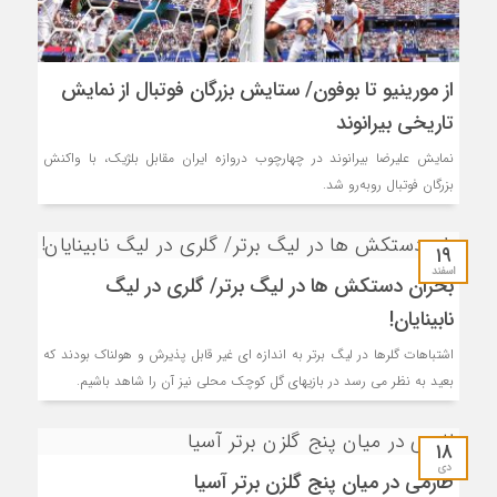
از مورینیو تا بوفون/ ستایش بزرگان فوتبال از نمایش
تاریخی بیرانوند
نمایش علیرضا بیرانوند در چهارچوب دروازه ایران مقابل بلژیک، با واکنش
بزرگان فوتبال رو‌به‌رو شد.
۱۹
اسفند
بحران دستکش ها در لیگ برتر/ گلری در لیگ
نابینایان!
اشتباهات گلرها در لیگ برتر به اندازه ای غیر قابل پذیرش و هولناک بودند که
بعید به نظر می رسد در بازیهای گل کوچک محلی نیز آن را شاهد باشیم.
۱۸
دی
طارمی در میان پنج گلزن برتر آسیا